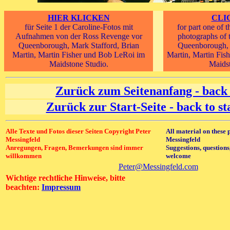
HIER KLICKEN
CLI
für Seite 1 der Caroline-Fotos mit
for part one of 
Aufnahmen von der Ross Revenge vor
photographs of 
Queenborough, Mark Stafford, Brian
Queenborough, 
Martin, Martin Fisher und Bob LeRoi im
Martin, Martin Fis
Maidstone Studio.
Maidst
Zurück zum Seitenanfang - back 
Zurück zur Start-Seite - back to st
Alle Texte und Fotos dieser Seiten Copyright Peter
All material on these 
Messingfeld
Messingfeld
Anregungen, Fragen, Bemerkungen sind immer
Suggestions, question
willkommen
welcome
Peter@Messingfeld.com
Wichtige rechtliche Hinweise, bitte
beachten:
Impressum