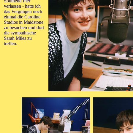
Southend Pier
verlassen - hatte ich
das Vergnügen noch
einmal die Caroline
Studios in Maidstone
zu besuchen und dort
die sympathische
Sarah Miles zu
treffen.