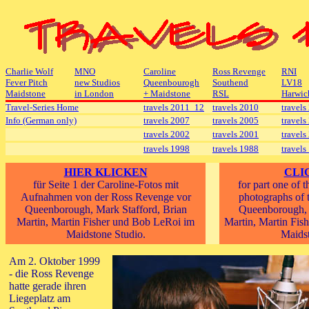
Charlie Wolf
MNO
Caroline
Ross Revenge
RNI
Fever Pitch
new Studios
Queenbourogh
Southend
LV18
Maidstone
in London
+ Maidstone
RSL
Harwic
Travel-Series Home
travels 2011_12
travels 2010
travels
Info (German only)
travels 2007
travels 2005
travels
travels 2002
travels 2001
travels
travels 1998
travels 1988
travels
HIER KLICKEN
CLI
für Seite 1 der Caroline-Fotos mit
for part one of 
Aufnahmen von der Ross Revenge vor
photographs of 
Queenborough, Mark Stafford, Brian
Queenborough, 
Martin, Martin Fisher und Bob LeRoi im
Martin, Martin Fis
Maidstone Studio.
Maidst
Am 2. Oktober 1999
- die Ross Revenge
hatte gerade ihren
Liegeplatz am