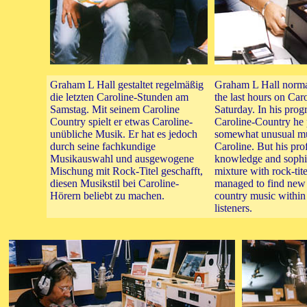
Graham L Hall gestaltet regelmäßig
Graham L Hall norma
die letzten Caroline-Stunden am
the last hours on Car
Samstag. Mit seinem Caroline
Saturday. In his pro
Country spielt er etwas Caroline-
Caroline-Country he 
unübliche Musik. Er hat es jedoch
somewhat unusual mu
durch seine fachkundige
Caroline. But his pro
Musikauswahl und ausgewogene
knowledge and sophis
Mischung mit Rock-Titel geschafft,
mixture with rock-tite
diesen Musikstil bei Caroline-
managed to find new 
Hörern beliebt zu machen.
country music within
listeners.