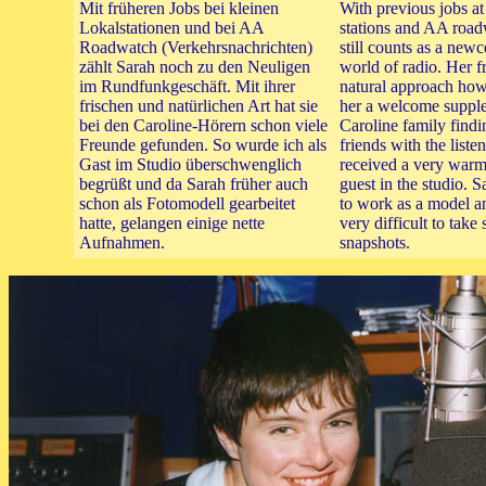
Mit früheren Jobs bei kleinen
With previous jobs at
Lokalstationen und bei AA
stations and AA roa
Roadwatch (Verkehrsnachrichten)
still counts as a new
zählt Sarah noch zu den Neuligen
world of radio. Her f
im Rundfunkgeschäft. Mit ihrer
natural approach ho
frischen und natürlichen Art hat sie
her a welcome supple
bei den Caroline-Hörern schon viele
Caroline family findi
Freunde gefunden. So wurde ich als
friends with the liste
Gast im Studio überschwenglich
received a very war
begrüßt und da Sarah früher auch
guest in the studio. S
schon als Fotomodell gearbeitet
to work as a model an
hatte, gelangen einige nette
very difficult to take
Aufnahmen.
snapshots.