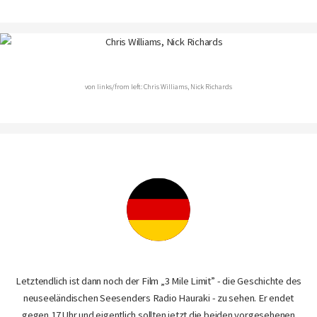
von links/from left: Chris Williams, Nick Richards
Letztendlich ist dann noch der Film „3 Mile Limit” - die Geschichte des
neuseeländischen Seesenders Radio Hauraki - zu sehen. Er endet
gegen 17 Uhr und eigentlich sollten jetzt die beiden vorgesehenen