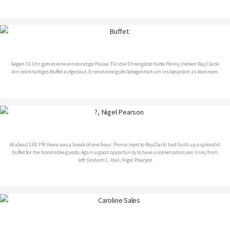
Gegen 13 Uhr gab es eine einstündige Pause. Für die Ehrengäste hatte Penny (neben Ray Clark)
ein reichhaltiges Buffet aufgebaut. Erneut eine gute Gelegenheit um ins Gespräch zu kommen.
At about 1:00 PM there was a break of one hour. Penny (next to Ray Clark) had built up a splendid
buffet for the honorable guests. Again a good opportunity to have a conversation.
von links/from
left: Graham L. Hall, Nigel Pearson