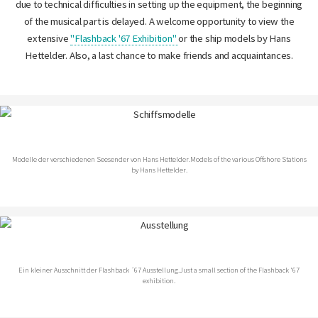
due to technical difficulties in setting up the equipment, the beginning
of the musical part is delayed. A welcome opportunity to view the
extensive
"Flashback '67 Exhibition"
or the ship models by Hans
Hettelder. Also, a last chance to make friends and acquaintances.
Modelle der verschiedenen Seesender von Hans Hettelder.
Models of the various Offshore Stations
by Hans Hettelder.
Ein kleiner Ausschnitt der Flashback ´67 Ausstellung.
Just a small section of the Flashback '67
exhibition.