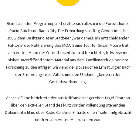
Beim nächsten Programmpunkt drehte sich alles um die Fortstationen
Radio Sutch und Radio City. Die Ermordung von Reg Calvert im Jahr
1966, dem Besitzer dieser Stationen, war damals ein entscheidender
Faktor in der Ratifizierung des MOA. Seine Tochter Susan Moore trat
zum ersten Mal in der Öffentlichkeit auf und berichtete, teilweise mit
bisher unveröffentlichtem Material aus dem Familienarchiv, über ihre
Forschung zu den Intrigen während der polizeilichen Ermittlungen nach
der Ermordung ihres Vaters und den Unstimmigkeiten in der
Gerichtsverhandlung.
Anschließend berichtete der aus Kalifornien angereiste Nigel Pearson
über den aktuellen Stand des kurz vor der Vollendung stehenden
Dokumentarfilms über Radio Caroline. Er hatte einen Trailer mitgebracht
der hier zum ersten Mal zu sehen war.