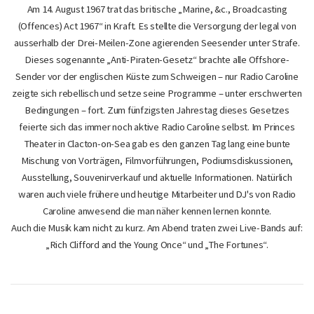
Am 14. August 1967 trat das britische „Marine, &c., Broadcasting
(Offences) Act 1967“ in Kraft. Es stellte die Versorgung der legal von
ausserhalb der Drei-Meilen-Zone agierenden Seesender unter Strafe.
Dieses sogenannte „Anti-Piraten-Gesetz“ brachte alle Offshore-
Sender vor der englischen Küste zum Schweigen – nur Radio Caroline
zeigte sich rebellisch und setze seine Programme – unter erschwerten
Bedingungen – fort. Zum fünfzigsten Jahrestag dieses Gesetzes
feierte sich das immer noch aktive Radio Caroline selbst. Im Princes
Theater in Clacton-on-Sea gab es den ganzen Tag lang eine bunte
Mischung von Vorträgen, Filmvorführungen, Podiumsdiskussionen,
Ausstellung, Souvenirverkauf und aktuelle Informationen. Natürlich
waren auch viele frühere und heutige Mitarbeiter und DJ's von Radio
Caroline anwesend die man näher kennen lernen konnte.
Auch die Musik kam nicht zu kurz. Am Abend traten zwei Live-Bands auf:
„Rich Clifford and the Young Once“ und „The Fortunes“.