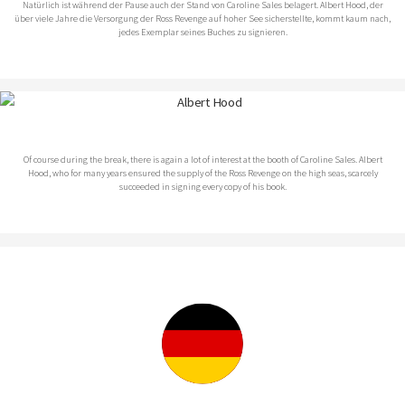
Natürlich ist während der Pause auch der Stand von Caroline Sales belagert. Albert Hood, der
über viele Jahre die Versorgung der Ross Revenge auf hoher See sicherstellte, kommt kaum nach,
jedes Exemplar seines Buches zu signieren.
Of course during the break, there is again a lot of interest at the booth of Caroline Sales. Albert
Hood, who for many years ensured the supply of the Ross Revenge on the high seas, scarcely
succeeded in signing every copy of his book.