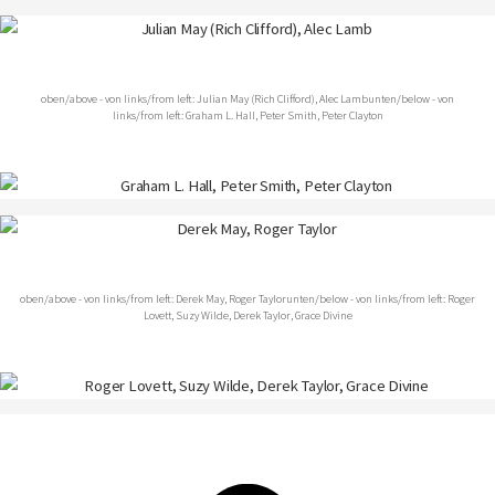
oben/above - von links/from left: Julian May (Rich Clifford), Alec Lamb
unten/below - von
links/from left: Graham L. Hall, Peter Smith, Peter Clayton
oben/above - von links/from left: Derek May, Roger Taylor
unten/below - von links/from left: Roger
Lovett, Suzy Wilde, Derek Taylor, Grace Divine