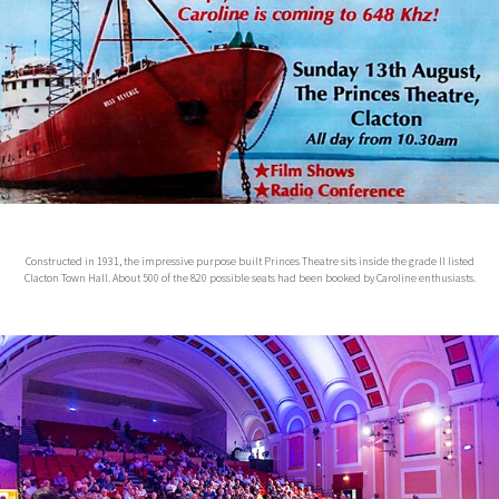
Constructed in 1931, the impressive purpose built Princes Theatre sits inside the grade II listed
Clacton Town Hall. About 500 of the 820 possible seats had been booked by Caroline enthusiasts.