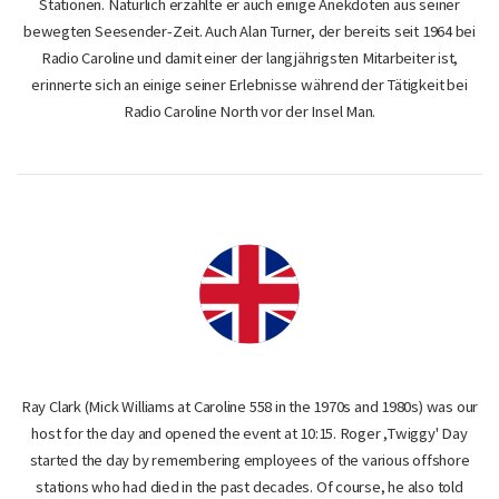
Stationen. Natürlich erzählte er auch einige Anekdoten aus seiner
bewegten Seesender-Zeit. Auch Alan Turner, der bereits seit 1964 bei
Radio Caroline und damit einer der langjährigsten Mitarbeiter ist,
erinnerte sich an einige seiner Erlebnisse während der Tätigkeit bei
Radio Caroline North vor der Insel Man.
Ray Clark (Mick Williams at Caroline 558 in the 1970s and 1980s) was our
host for the day and opened the event at 10:15. Roger ,Twiggy' Day
started the day by remembering employees of the various offshore
stations who had died in the past decades. Of course, he also told