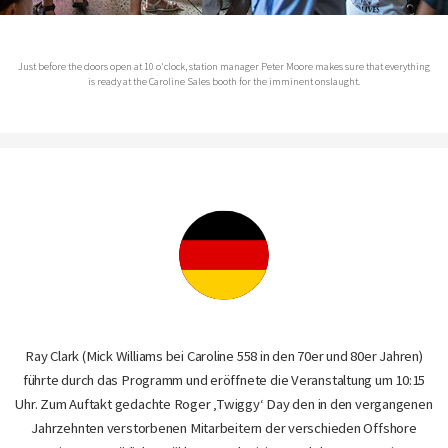
Just before the doors open at 10 o'clock, station manager Peter Moore makes sure that everything
is ready at the Caroline Sales booth for the imminent onslaught.
Ray Clark (Mick Williams bei Caroline 558 in den 70er und 80er Jahren)
führte durch das Programm und eröffnete die Veranstaltung um 10:15
Uhr. Zum Auftakt gedachte Roger ‚Twiggy‘ Day den in den vergangenen
Jahrzehnten verstorbenen Mitarbeitern der verschieden Offshore