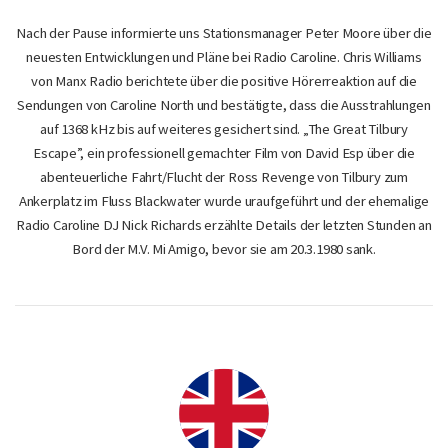
Nach der Pause informierte uns Stationsmanager Peter Moore über die
neuesten Entwicklungen und Pläne bei Radio Caroline. Chris Williams
von Manx Radio berichtete über die positive Hörerreaktion auf die
Sendungen von Caroline North und bestätigte, dass die Ausstrahlungen
auf 1368 kHz bis auf weiteres gesichert sind. „The Great Tilbury
Escape”, ein professionell gemachter Film von David Esp über die
abenteuerliche Fahrt/Flucht der Ross Revenge von Tilbury zum
Ankerplatz im Fluss Blackwater wurde uraufgeführt und der ehemalige
Radio Caroline DJ Nick Richards erzählte Details der letzten Stunden an
Bord der M.V. Mi Amigo, bevor sie am 20.3.1980 sank.