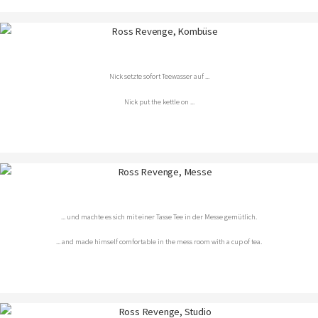
Nick setzte sofort Teewasser auf ...
Nick put the kettle on ...
... und machte es sich mit einer Tasse Tee in der Messe gemütlich.
... and made himself comfortable in the mess room with a cup of tea.