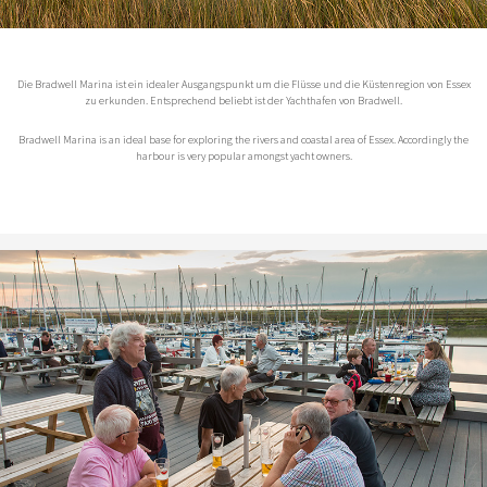
Die Bradwell Marina ist ein idealer Ausgangspunkt um die Flüsse und die Küstenregion von Essex
zu erkunden. Entsprechend beliebt ist der Yachthafen von Bradwell.
Bradwell Marina is an ideal base for exploring the rivers and coastal area of Essex. Accordingly the
harbour is very popular amongst yacht owners.