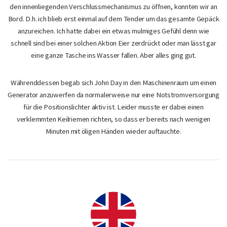
den innenliegenden Verschlussmechanismus zu öffnen, konnten wir an
Bord. D.h. ich blieb erst einmal auf dem Tender um das gesamte Gepäck
anzureichen. Ich hatte dabei ein etwas mulmiges Gefühl denn wie
schnell sind bei einer solchen Aktion Eier zerdrückt oder man lässt gar
eine ganze Tasche ins Wasser fallen. Aber alles ging gut.
Währenddessen begab sich John Day in den Maschinenraum um einen
Generator anzuwerfen da normalerweise nur eine Notstromversorgung
für die Positionslichter aktiv ist. Leider musste er dabei einen
verklemmten Keilriemen richten, so dass er bereits nach wenigen
Minuten mit öligen Händen wieder auftauchte.