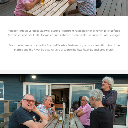
Von der Terrasse vor dem Bradwell Marina Restaurant hat man einen schönen Blick auf den
Yachthafen und den Fluß Blackwater (und natürlich auch die dort verankerte Ross Revenge).
From the terrace in front of the Bradwell Marina Restaurant you have a beautiful view of the
marina and the River Blackwater (and of course the Ross Revenge anchored there).