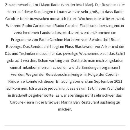
Zusammenarbeit mit Manx Radio (von der Insel Man). Die Resonanz der
Hörer auf diese Sendungen ist nach wie vor sehr groß, so dass Radio
Caroline North inzwischen monatlich für ein Wochenende aktiviert wird.
Während Radio Caroline und Radio Caroline Flashback überwiegend in
verschiedenen Landstudios produziert werden, kommen die
Programme von Radio Caroline North live vom Sendeschiff Ross
Revenge. Das Sendeschiff liegt im Fluss Blackwater vor Anker und die
DJs und Techniker müssen für das jeweilige Wochenende auf das Schiff
gebracht werden. Schon vor längerer Zeit hatte man mich eingeladen
einmal mitzukommen um zu sehen wie die Sendungen organisiert
werden. Wegen der Reisebeschränkungen in Folge der Corona-
Pandemie konnte ich dieser Einladung aber erst im September 2021
nachkommen. Ich wusste jedoch nur, dass es um 19 Uhr vom Yachthafen
in Bradwell losgehen sollte. Es war allerdings nicht sehr schwer das
Caroline-Team in der Bradwell Marina Bar/Restaurant ausfindig zu
machen.