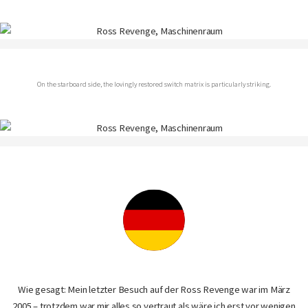
On the starboard side, the lovingly restored switch matrix is particularly striking.
Wie gesagt: Mein letzter Besuch auf der Ross Revenge war im März
2005 – trotzdem war mir alles so vertraut als wäre ich erst vor wenigen