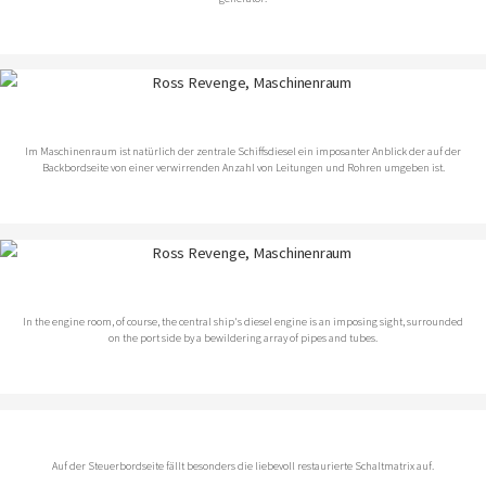
Im Maschinenraum ist natürlich der zentrale Schiffsdiesel ein imposanter Anblick der auf der
Backbordseite von einer verwirrenden Anzahl von Leitungen und Rohren umgeben ist.
In the engine room, of course, the central ship's diesel engine is an imposing sight, surrounded
on the port side by a bewildering array of pipes and tubes.
Auf der Steuerbordseite fällt besonders die liebevoll restaurierte Schaltmatrix auf.