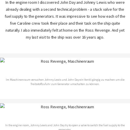
In the engine room I discovered John Day and Johnny Lewis who were
already dealing with a second technical problem - a stuck valve for the
fuel supply to the generators. It was impressive to see how each of the
five Caroline crew took their place and their task on the ship quite
naturally. I also immediately felt at home on the Ross Revenge. And yet
my last visit to the ship was over 16 years ago.
Im Maschinenraum versuchen Johnny Lewis und John Day ein Ventil gängig zu machen um die
Treibstoffzufuhr zum Generator umschalten zu können.
In the engine room, Johnny Lewis and John Day try to open a valve to switch the fuel supply to the
generator.