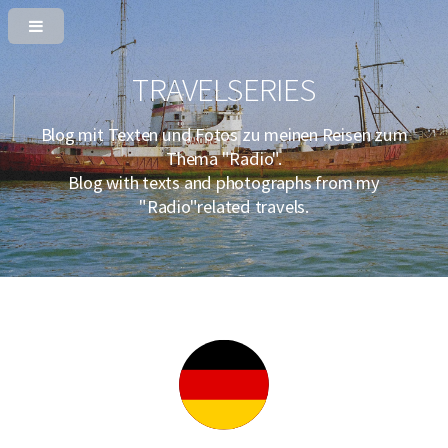
TRAVELSERIES
Blog mit Texten und Fotos zu meinen Reisen zum
Thema "Radio".
Blog with texts and photographs from my
"Radio"related travels.