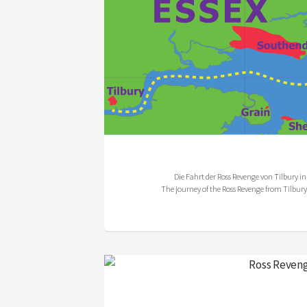
Die Fahrt der Ross Revenge von Tilbury i
The journey of the Ross Revenge from Tilbury