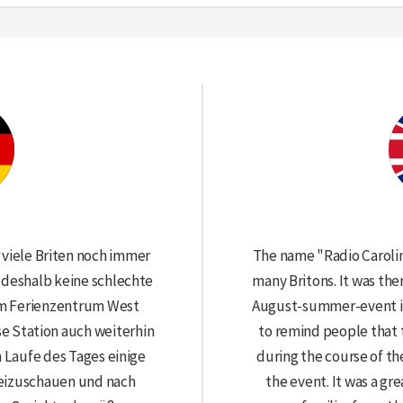
 viele Briten noch immer
The name "Radio Caroline"
 deshalb keine schlechte
many Britons. It was the
m Ferienzentrum West
August-summer-event in
se Station auch weiterhin
to remind people that th
m Laufe des Tages einige
during the course of the
beizuschauen und nach
the event. It was a gre