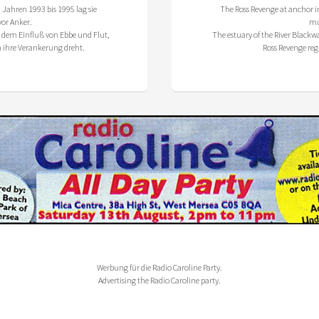
 Jahren 1993 bis 1995 lag sie
The Ross Revenge at anchor i
vor Anker.
mu
 dem Einfluß von Ebbe und Flut,
The estuary of the River Blackwa
m ihre Verankerung dreht.
Ross Revenge reg
Werbung für die Radio Caroline Party.
Advertising the Radio Caroline party.