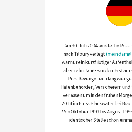
Am 30. Juli 2004 wurde die Ross
nach Tilbury verlegt
(mein damali
war nur ein kurzfristiger Aufenth
aber zehn Jahre wurden. Erst am 3
Ross Revenge nach langwierig
Hafenbehörden, Versicherern und 
verlassen um in den frühen Morg
2014 im Fluss Blackwater bei Brad
Von Oktober 1993 bis August 1995 
identischer Stelle schon einma