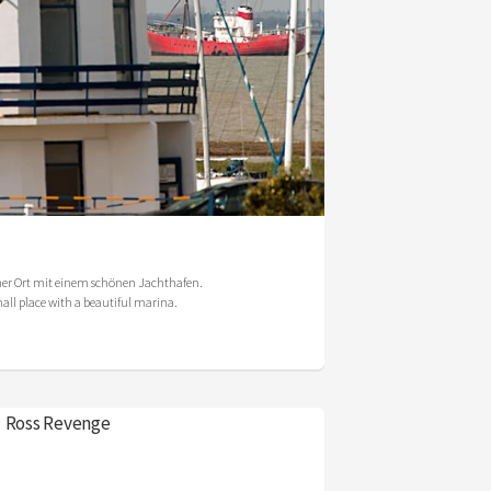
einer Ort mit einem schönen Jachthafen.
mall place with a beautiful marina.