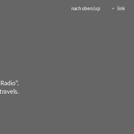
nach oben/up
link
Radio".
ravels.