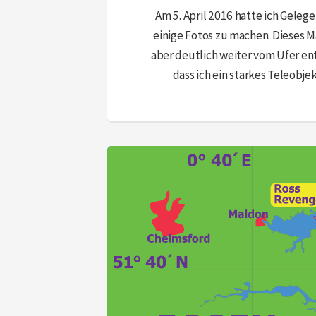
Am 5. April 2016 hatte ich Geleg
einige Fotos zu machen. Dieses M
aber deutlich weiter vom Ufer ent
dass ich ein starkes Teleobje