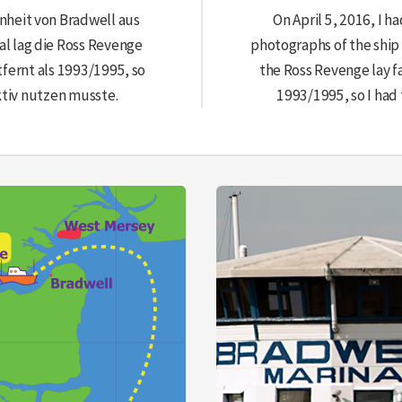
enheit von Bradwell aus
On April 5, 2016, I 
al lag die Ross Revenge
photographs of the ship
fernt als 1993/1995, so
the Ross Revenge lay f
ktiv nutzen musste.
1993/1995, so I had 