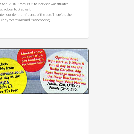
n April 2016. From 1993 to 1995 she was situated
ch closer to Bradwell.
ter is under the influence of the tide. Therefore the
ularly rotates around its anchoring.