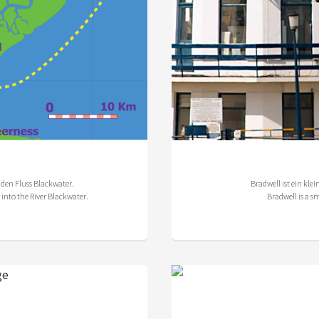
n den Fluss Blackwater.
Bradwell ist ein kl
 into the River Blackwater.
Bradwell is a s