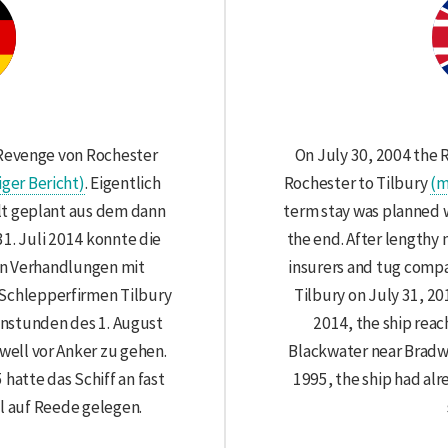
 Revenge von Rochester
On July 30, 2004 the 
ger Bericht)
. Eigentlich
Rochester to Tilbury
(m
alt geplant aus dem dann
term stay was planned w
1. Juli 2014 konnte die
the end. After lengthy 
en Verhandlungen mit
insurers and tug compa
Schlepperfirmen Tilbury
Tilbury on July 31, 201
enstunden des 1. August
2014, the ship reach
well vor Anker zu gehen.
Blackwater near Bradw
hatte das Schiff an fast
1995, the ship had al
l auf Reede gelegen.