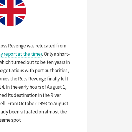
Ross Revenge was relocated from
y report at the time)
. Only a short-
hich turned out to be ten years in
negotiations with port authorities,
nies the Ross Revenge finally left
4. In the early hours of August 1,
ed its destination in the River
ell. From October 1993 to August
ready been situated on almost the
same spot.