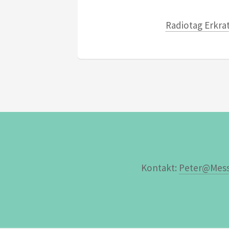
Radiotag Erkra
Kontakt:
Peter@Mess