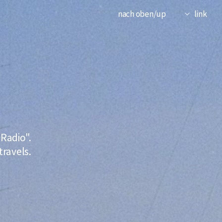
nach oben/up
link
Radio".
ravels.